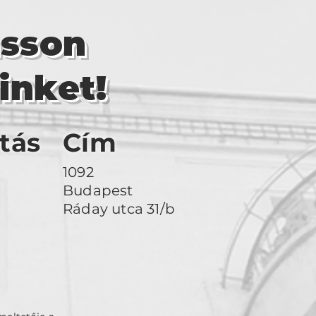
asson
inket!
tás
Cím
1092
Budapest
Ráday utca 31/b