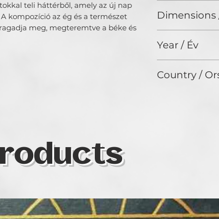
tokkal teli háttérből, amely az új nap
Oil on canvas / Ol
Dimensions 
A kompozíció az ég és a természet
t ragadja meg, megteremtve a béke és
50 x 40 cm
Year / Év
2024
Country / Or
Hungary
roducts