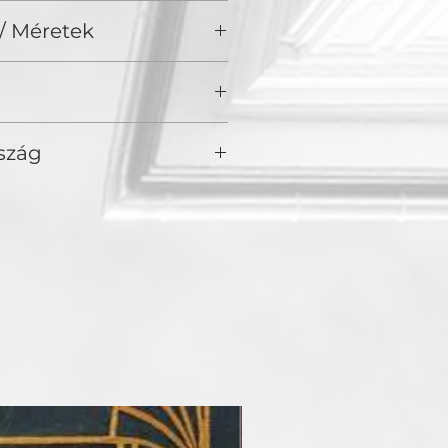
aj vászon
/ Méretek
szág