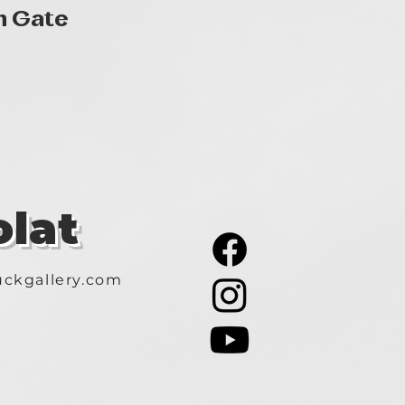
Gyorsnézet
n Gate
lat
ckgallery.com