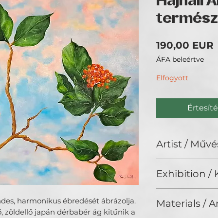
Hajnali 
termész
190,00 EUR
ÁFA beleértve
Elfogyott
Értesíté
Artist / Művé
Paczári Beáta.
Exhibition / K
ChristmART '24, G
des, harmonikus ébredését ábrázolja.
Materials / 
, zöldellő japán dérbabér ág kitűnik a