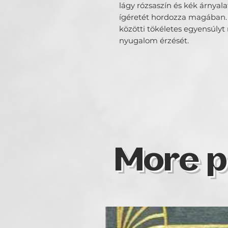
lágy rózsaszín és kék árnyala
ígéretét hordozza magában. 
közötti tökéletes egyensúly
nyugalom érzését.
More p