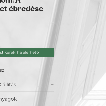
Álom: A
et ébredése
Ár
st kérek, ha elérhető
sz
iállítás
olden Duck Gallery, Budapest
Anyagok