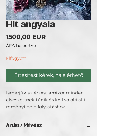
Hit angyala
Ár
1500,00 EUR
ÁFA beleértve
Elfogyott
Értesítést kérek, ha elérhető
Ismerjük az érzést amikor minden
elveszettnek tűnik és kell valaki aki
reményt ad a folytatáshoz.
Artist / Művész