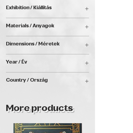
Szluka Szilvia.
Exhibition / Kiállítás
ChristmART '24, Golden Duck Gallery,
Materials / Anyagok
Budapest
Oil on canvas / Olaj, vászon
Dimensions / Méretek
90 x 70 cm
Year / Év
2024
Country / Ország
Hungary
More products