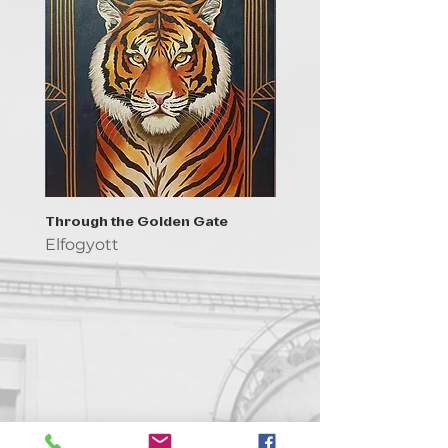
Through the Golden Gate
Prayer - the symbol of 
Elfogyott
Elfogyott
Kapcsolat