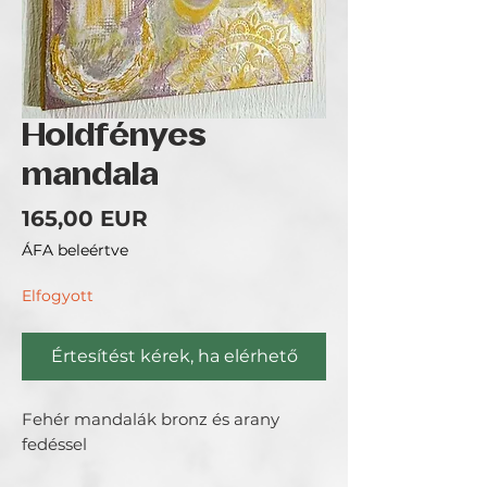
Holdfényes
mandala
Ár
165,00 EUR
ÁFA beleértve
Elfogyott
Értesítést kérek, ha elérhető
Fehér mandalák bronz és arany
fedéssel