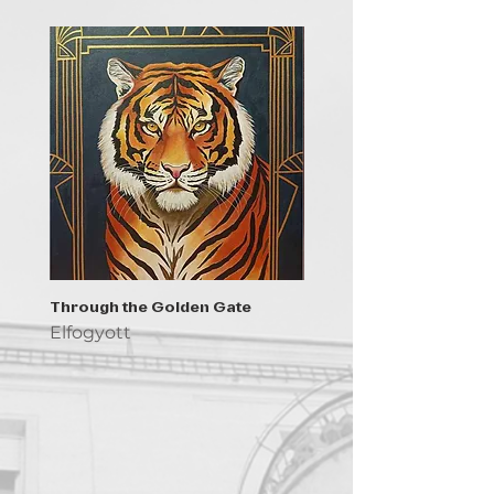
Through the Golden Gate
Prayer - the symbol of 
Elfogyott
Elfogyott