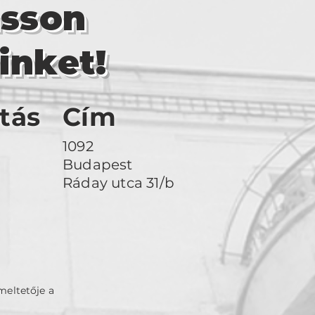
asson
inket!
tás
Cím
1092
Budapest
Ráday utca 31/b
meltetője a