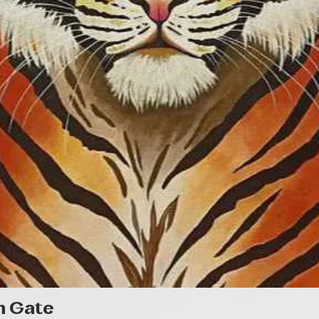
Gyorsnézet
n Gate