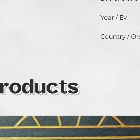
60 x 40 cm
Year / Év
2024
Country / Or
Canada
roducts