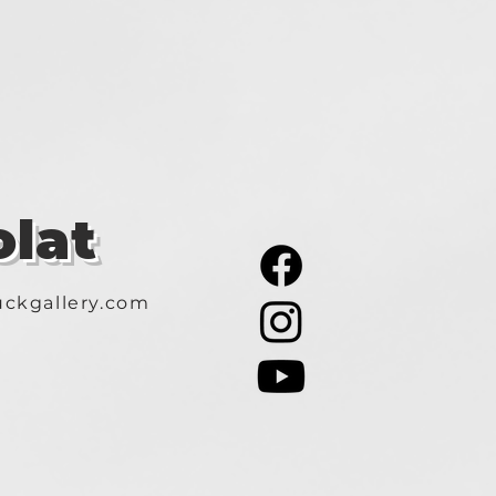
lat
ckgallery.com