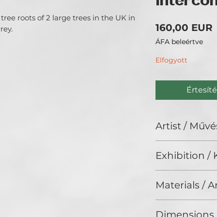
Interco
tree roots of 2 large trees in the UK in
160,00 EUR
rey.
ÁFA beleértve
Elfogyott
Értesíté
Artist / Művé
Joelle Wilcock.
Exhibition / K
I am a Canadian P
nature as a medi
ArtDeco II. (2025
Materials / 
Photography on c
Dimensions 