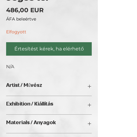
Ár
486,00 EUR
ÁFA beleértve
Elfogyott
Értesítést kérek, ha elérhető
N/A
Artist / Művész
Rákóczi Angéla.
Exhibition / Kiállítás
Absztrakt képeket festek.
Interior Art (2025), Golden Duck Gallery,
Materials / Anyagok
Budapest
Acrylic on canvas / Akril vásznon