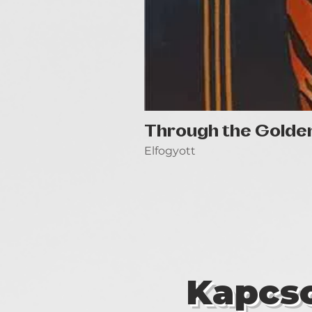
Through the Golde
Elfogyott
Kapcso