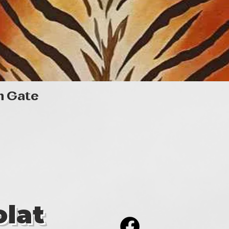
Gyorsnézet
n Gate
lat