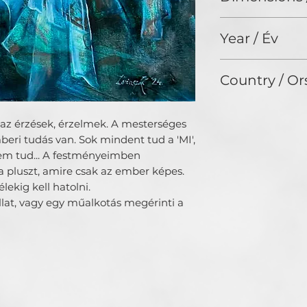
Számomra különös
60 x 50 cm
érzések.
Year / Év
2024
Country / Or
Hungary
z érzések, érzelmek. A mesterséges
beri tudás van. Sok mindent tud a 'MI',
 sem tud... A festményeimben
pluszt, amire csak az ember képes.
élekig kell hatolni.
illat, vagy egy műalkotás megérinti a