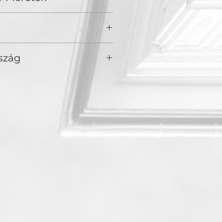
en fontosak az érzelmek és az
szág