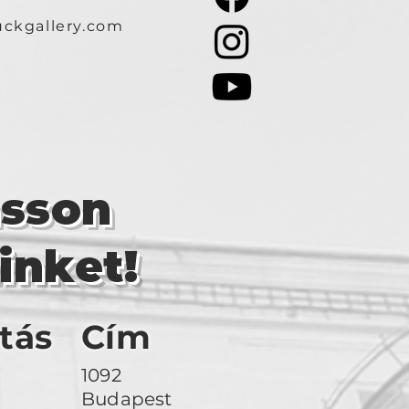
ckgallery.com
asson
inket!
tás
Cím
1092
Budapest