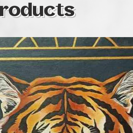
roducts