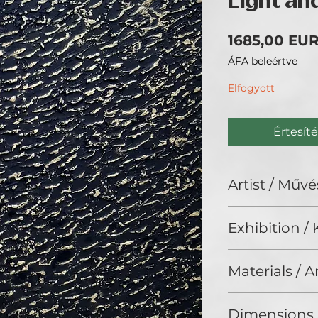
Light a
1685,00 EU
ÁFA beleértve
Elfogyott
Értesíté
Artist / Művé
Marianna K Balog
Exhibition / K
No Limits 2024, G
Materials / 
Oil on canvas
Dimensions 