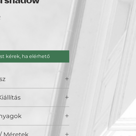
nd shadow
Ár
R
st kérek, ha elérhető
sz
 / Mana
iállítás
olden Duck Gallery, Budapest
Anyagok
/ Méretek