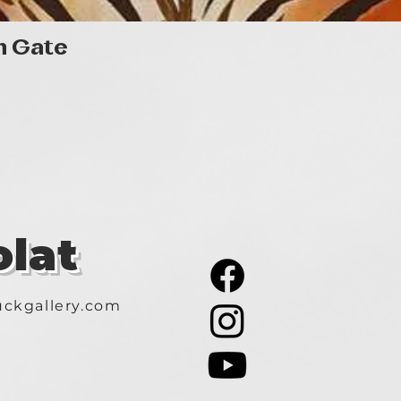
Gyorsnézet
n Gate
lat
ckgallery.com