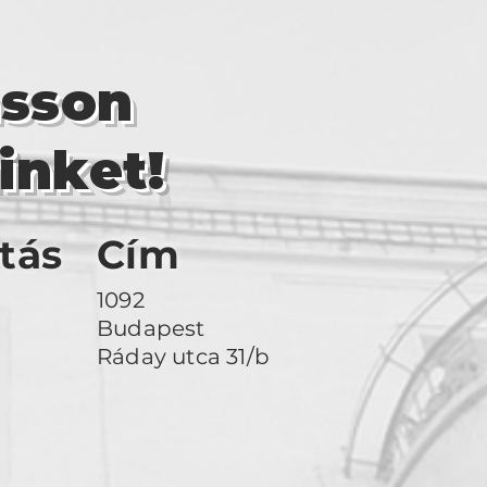
asson
inket!
tás
Cím
1092
Budapest
Ráday utca 31/b