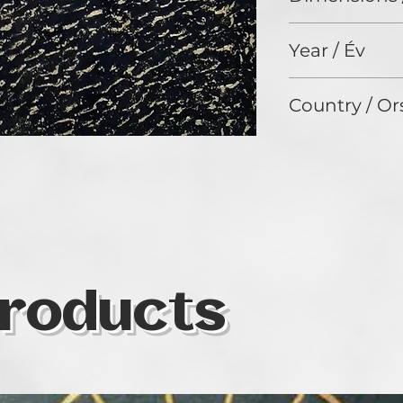
120 x 100 cm
Year / Év
2024
Country / Or
Hungary
roducts