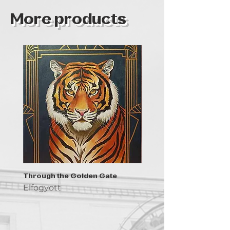
More products
Through the Golden Gate
Prayer - the symbol of 
Elfogyott
Elfogyott