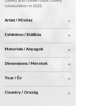
Gallery and Golden Duck Gallery 
collaboration in 2025.
Artist / Művész
Hyojin Kim
Exhibition / Kiállítás
ArtBIAS III. (2025), Golden Duck Gallery,
Materials / Anyagok
Budapest
Oil / Olaj
Dimensions / Méretek
(H)23.62 × (W)15.75 inches
Year / Év
N/A
Country / Ország
SOUTH KOREA