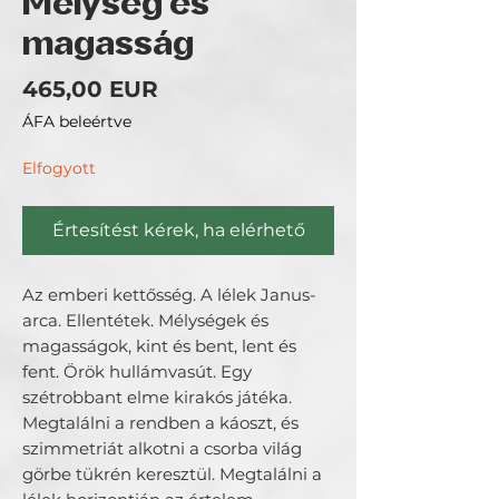
Mélység és
magasság
Ár
465,00 EUR
ÁFA beleértve
Elfogyott
Értesítést kérek, ha elérhető
Az emberi kettősség. A lélek Janus-
arca. Ellentétek. Mélységek és
magasságok, kint és bent, lent és
fent. Örök hullámvasút. Egy
szétrobbant elme kirakós játéka.
Megtalálni a rendben a káoszt, és
szimmetriát alkotni a csorba világ
görbe tükrén keresztül. Megtalálni a