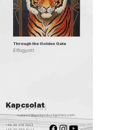
Through the Golden Gate
Prayer - the symbol of 
Elfogyott
Elfogyott
Kapcsolat
support@goldenduckgallery.com
+36 30 219 1043
+36 20 250 6441