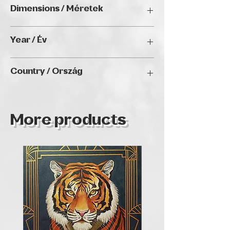
Oil on canvas / Olaj, vászon
Dimensions / Méretek
70 x 70 cm
Year / Év
2024
Country / Ország
Hungary
More products