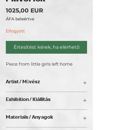
Ár
1025,00 EUR
ÁFA beleértve
Elfogyott
Értesítést kérek, ha elérhető
Piece from little girls left home
Artist / Művész
Brincken Vera.
Exhibition / Kiállítás
ChristmART '24, Golden Duck Gallery,
Materials / Anyagok
Budapest