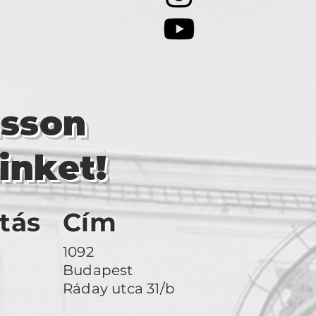
asson
inket!
tás
Cím
1092
Budapest
Ráday utca 31/b