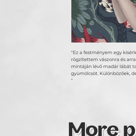
"Ez a festményem egy kísérle
rögzítettem vászonra és arra 
mintáján lévő madár lábát ta
gyümölcsöt. Különbözőek, de 
"
More p