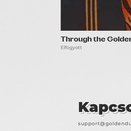
Through the Golde
Elfogyott
Kapcso
support@goldendu