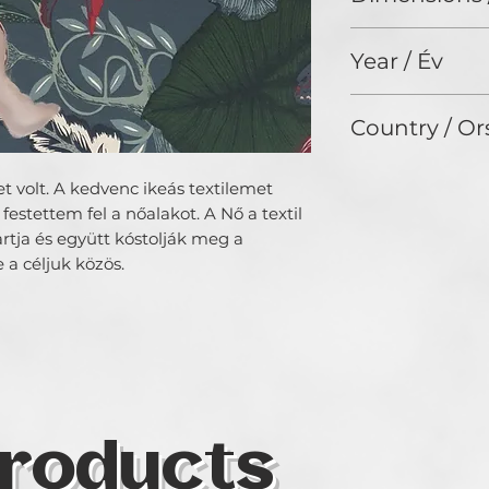
témái szorosan ka
55 x 46 cm
különböző mentál
Year / Év
spiritualitáshoz
2024
Country / Or
Hungary
t volt. A kedvenc ikeás textilemet
festettem fel a nőalakot. A Nő a textil
rtja és együtt kóstolják meg a
a céljuk közös.
roducts