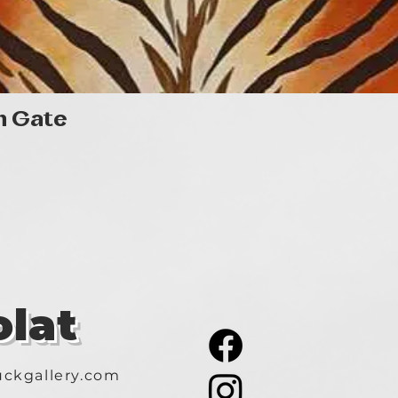
Gyorsnézet
n Gate
lat
ckgallery.com