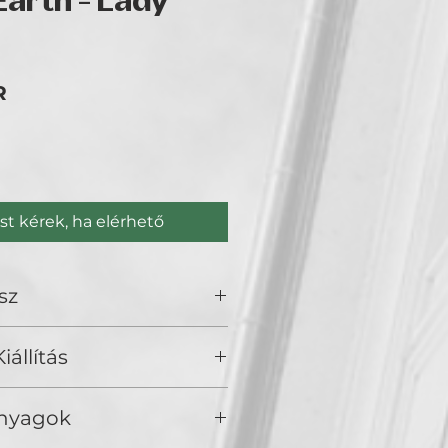
arth - Lady
Ár
R
st kérek, ha elérhető
sz
no
iállítás
), Golden Duck Gallery, Budapest
Anyagok