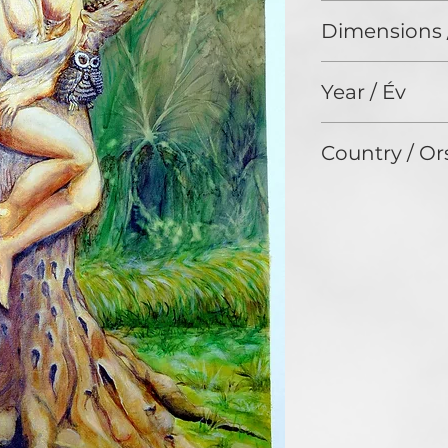
Acrylic / Akril
Dimensions 
23,6 x 47,2 x 1,9 in
Year / Év
N/A
Country / Or
AUSTRIA