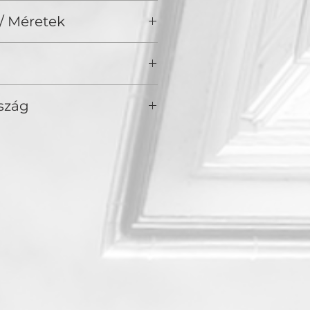
/ Méretek
ch
szág