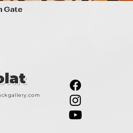
Gyorsnézet
n Gate
lat
ckgallery.com