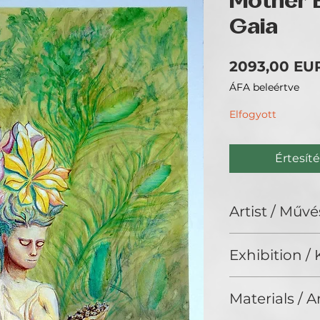
Mother E
Gaia
2093,00 EU
ÁFA beleértve
Elfogyott
Értesíté
Artist / Művé
Susanne Maddalu
Exhibition / K
ArtBIAS III. (2025
Materials / 