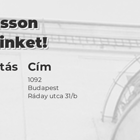
asson
inket!
tás
Cím
1092
Budapest
Ráday utca 31/b