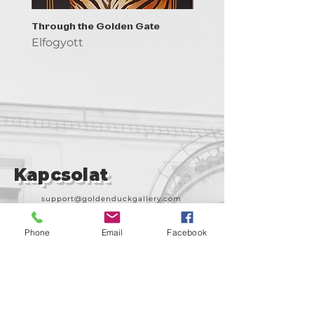
Through the Golden Gate
Prayer - the symbol of 
Elfogyott
Elfogyott
Kapcsolat
support@goldenduckgallery.com
+36 30 219 1043
Phone
Email
Facebook
+36 20 250 6441
Látogasson meg