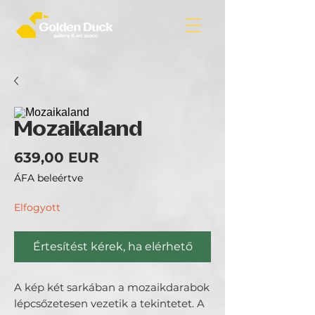
Mozaikaland
Ár
639,00 EUR
ÁFA beleértve
Elfogyott
Értesítést kérek, ha elérhető
A kép két sarkában a mozaikdarabok
lépcsőzetesen vezetik a tekintetet. A