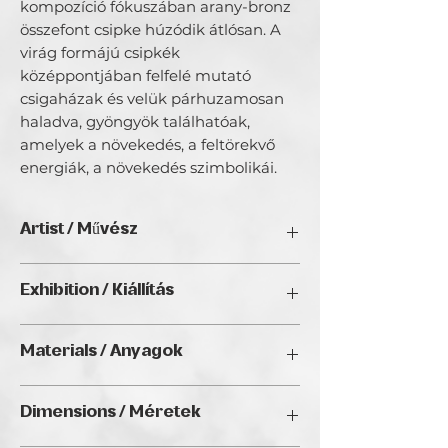
kompozíció fókuszában arany-bronz
összefont csipke húzódik átlósan. A
virág formájú csipkék
középpontjában felfelé mutató
csigaházak és velük párhuzamosan
haladva, gyöngyök találhatóak,
amelyek a növekedés, a feltörekvő
energiák, a növekedés szimbolikái.
Artist / Művész
KerekesÉva Style.
Exhibition / Kiállítás
Nevem Kerekesné Papp
Éva.Háromdimenziós, texturált
ArtDeco II. (2025), Golden Duck Gallery,
faliképeket és hozzájuk illő
Materials / Anyagok
Budapest
kiegészítőket készítek textilszobrászati
és vegyes technikával.
On a stretched canvas ground, mosaic,
Dimensions / Méretek
painted with acrylic, textiles, snail shells,
Fő inspirációm a tenger. Munkáimban a
decorative laces, bronze and gold
hozzá fűződő szabadságérzetnek,