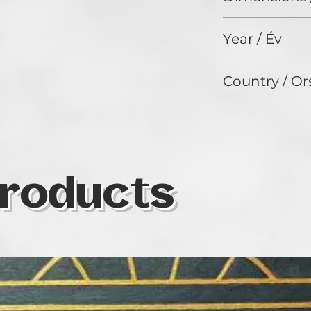
32 x 42 cm
Year / Év
2024
Country / Or
Hungary
roducts