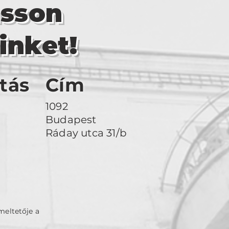
asson
inket!
tás
Cím
1092
Budapest
Ráday utca 31/b
meltetője a