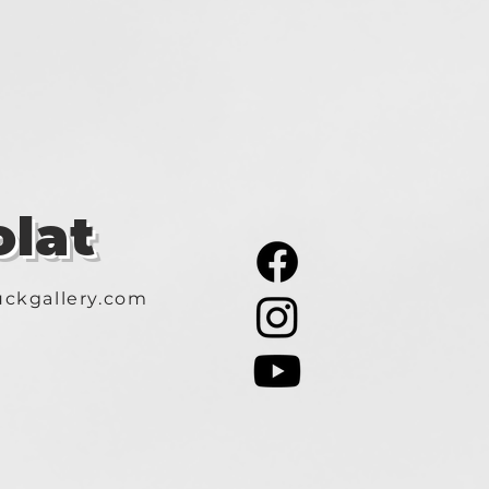
lat
ckgallery.com