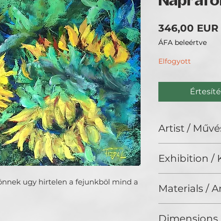
Naprafo
346,00 EUR
ÁFA beleértve
Elfogyott
Értesíté
Artist / Művé
Fogarasi László.
Exhibition / K
Fotózok, festek, r
Interior Art (2025
önnek ugy hirtelen a fejunkböl mind a
Materials / 
Pastel on cardboar
Dimensions 