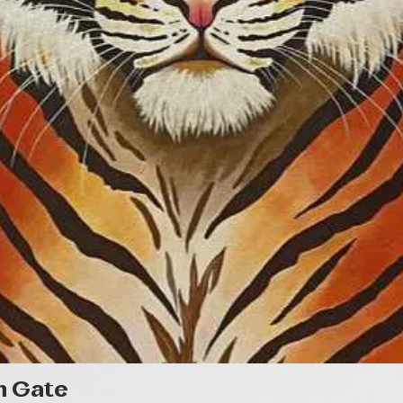
Gyorsnézet
n Gate