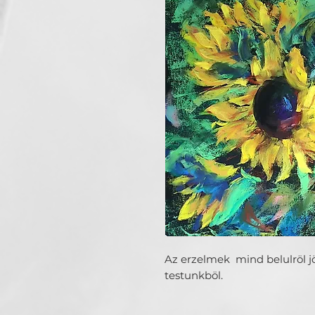
Az erzelmek mind belulröl j
testunkböl.