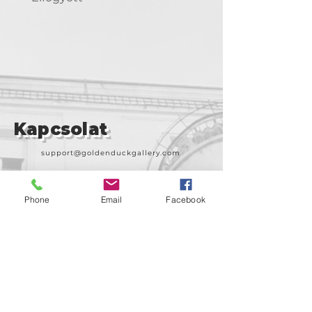
Kapcsolat
support@goldenduckgallery.com
+36 30 219 1043
+36 20 250 6441
Phone
Email
Facebook
Látogasson meg
minket!
Cím
Nyitvatartás
1092
Kedd-szombat