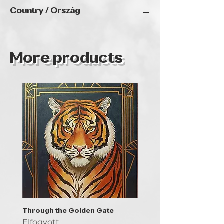
2024
Country / Ország
Hungary
More products
Through the Golden Gate
Prayer - the symbol of 
Elfogyott
Elfogyott