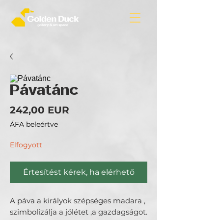
Pávatánc
Ár
242,00 EUR
ÁFA beleértve
Elfogyott
Értesítést kérek, ha elérhető
A páva a királyok szépséges madara ,
szimbolizálja a jólétet ,a gazdagságot.