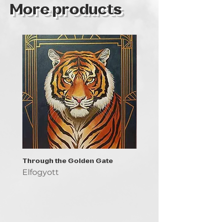
More products
Through the Golden Gate
Prayer - the symbol of 
Elfogyott
Elfogyott