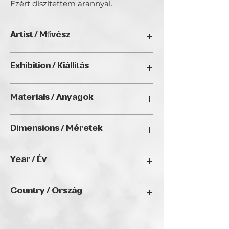
Ezért díszítettem arannyal.
Artist / Művész
Szijjàrtó Katalin.
Exhibition / Kiállítás
ArtDeco II. (2025), Golden Duck Gallery,
Materials / Anyagok
Budapest
Structural paste, acrylic, epoxy,
Dimensions / Méretek
fiberboard / Struktúrpaszta, akril, epoxy,
farost lemez
50 x 50 cm
Year / Év
2023
Country / Ország
Hungary