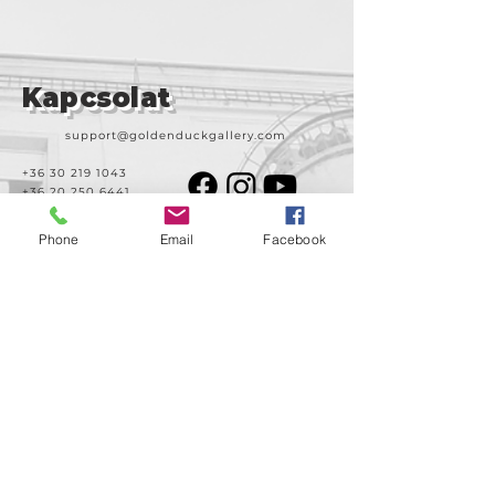
Kapcsolat
support@goldenduckgallery.com
+36 30 219 1043
+36 20 250 6441
Phone
Email
Facebook
Látogasson meg
minket!
Cím
Nyitvatartás
1092
Kedd-szombat
Budapest
14:00-19:00
Ráday utca 31/b