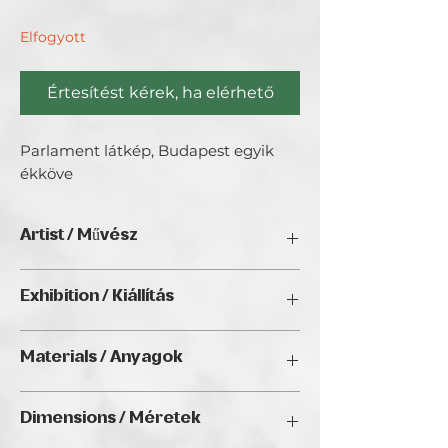
Elfogyott
Értesítést kérek, ha elérhető
Parlament látkép, Budapest egyik
ékköve
Artist / Művész
Barby.
Exhibition / Kiállítás
Lassan egy éve festek főként budapesti
kis zugomban, a festésnek minden apró
ChristmART '24, Golden Duck Gallery,
részlete élvezetet jelent a számomra.
Materials / Anyagok
Budapest
Acrylic on canvas / Akril vásznon
Dimensions / Méretek