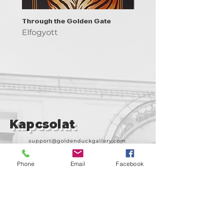
Through the Golden Gate
Prayer - the symbol of 
Elfogyott
Elfogyott
Kapcsolat
support@goldenduckgallery.com
+36 30 219 1043
Phone
Email
Facebook
+36 20 250 6441
Látogasson meg