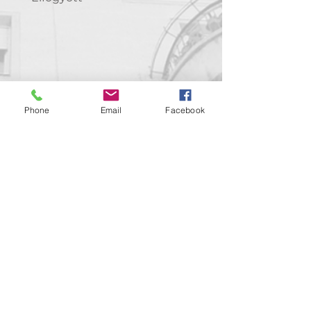
pályázatán is sikereket értem el, több
„Honorable Mentioned”, ill. „Certificate
of Excellence” elismerés mellett a New-
York-i People & Paintings galéria
„Gallery Award”, ill. a Los Angeles-i
Teravarna galéria 3 „Talent Award” díját
is elnyertem.
Phone
Email
Facebook
Kapcsolat
support@goldenduckgallery.com
+36 30 219 1043
+36 20 250 6441
Látogasson meg
minket!
Cím
Nyitvatartás
1092
Kedd-szombat