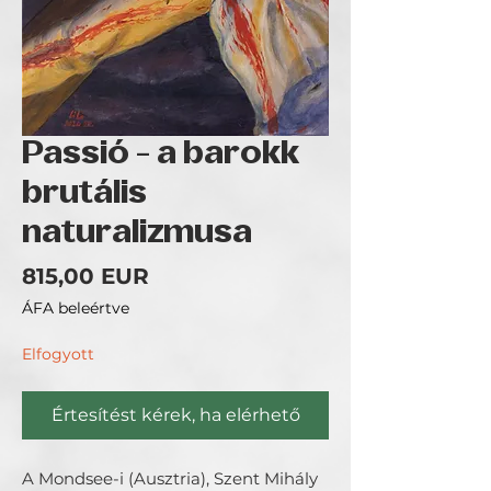
Passió - a barokk
brutális
naturalizmusa
Ár
815,00 EUR
ÁFA beleértve
Elfogyott
Értesítést kérek, ha elérhető
A Mondsee-i (Ausztria), Szent Mihály