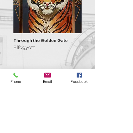
Through the Golden Gate
Prayer - the symbol of 
Elfogyott
Elfogyott
Phone
Email
Facebook
Kapcsolat
support@goldenduckgallery.com
+36 30 219 1043
+36 20 250 6441