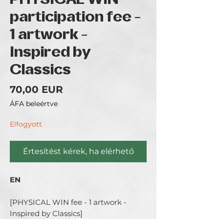
PHYSICAL WIN
participation fee -
1 artwork -
Inspired by
Classics
Ár
70,00 EUR
ÁFA beleértve
Elfogyott
Értesítést kérek, ha elérhető
EN
[PHYSICAL WIN fee - 1 artwork -
Inspired by Classics]