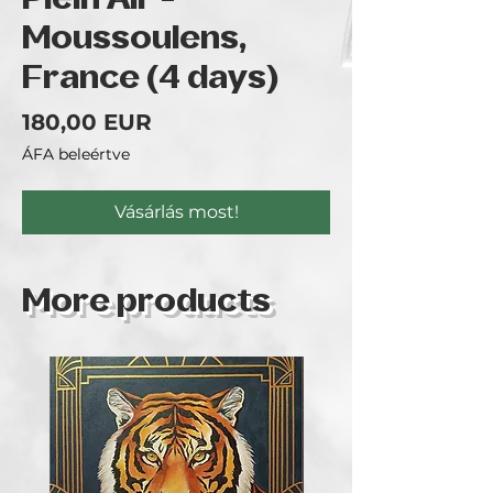
Plein Air -
Moussoulens,
France (4 days)
Ár
180,00 EUR
ÁFA beleértve
Vásárlás most!
More products