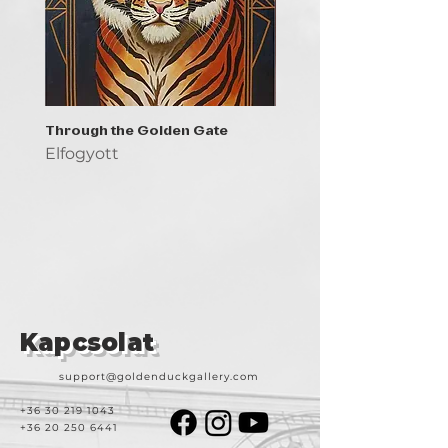
Through the Golden Gate
Prayer - the symbol of 
Elfogyott
Elfogyott
Kapcsolat
support@goldenduckgallery.com
+36 30 219 1043
+36 20 250 6441