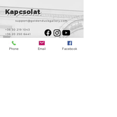
Kapcsolat
support@goldenduckgallery.com
+36 30 219 1043
+36 20 250 6441
Phone
Email
Facebook
Látogasson meg
minket!
Cím
Nyitvatartás
1092
Kedd-szombat
Budapest
14:00-19:00
Ráday utca 31/b
Legal info
Golden Duck Gallery üzemeltetője a