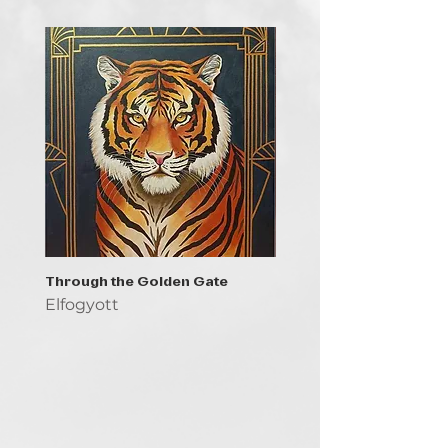
Through the Golden Gate
Prayer - the symbol of 
Elfogyott
Elfogyott