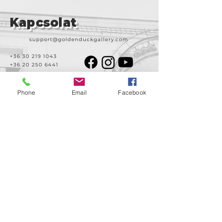
Kapcsolat
support@goldenduckgallery.com
+36 30 219 1043
+36 20 250 6441
Phone
Email
Facebook
Látogasson meg
minket!
Cím
Nyitvatartás
1092
Kedd-szombat
Budapest
14:00-19:00
Ráday utca 31/b
Legal info
Golden Duck Gallery üzemeltetője a