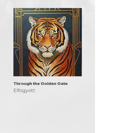
Through the Golden Gate
Prayer - the symbol of 
Elfogyott
Elfogyott