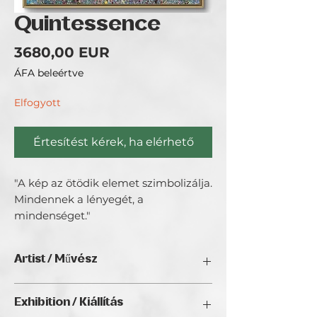
Quintessence
Ár
3680,00 EUR
ÁFA beleértve
Elfogyott
Értesítést kérek, ha elérhető
"A kép az ötödik elemet szimbolizálja.
Mindennek a lényegét, a
mindenséget."
Artist / Művész
Leszkoven Tamás.
Exhibition / Kiállítás
Absztrakt festőművész főképp a