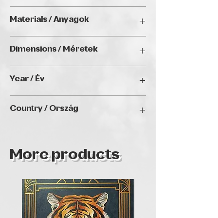
természetből meríti a témáit.
ChristmART '24, Golden Duck Gallery,
Materials / Anyagok
Budapest
Acrylic on canvas / Akril, vászon
Dimensions / Méretek
200 x 180 cm
Year / Év
2024
Country / Ország
Hungary
More products