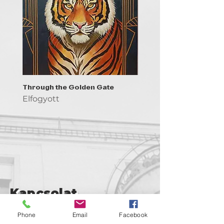
Through the Golden Gate
Prayer - the symbol of 
Elfogyott
Elfogyott
Kapcsolat
support@goldenduckgallery.com
Phone
Email
Facebook