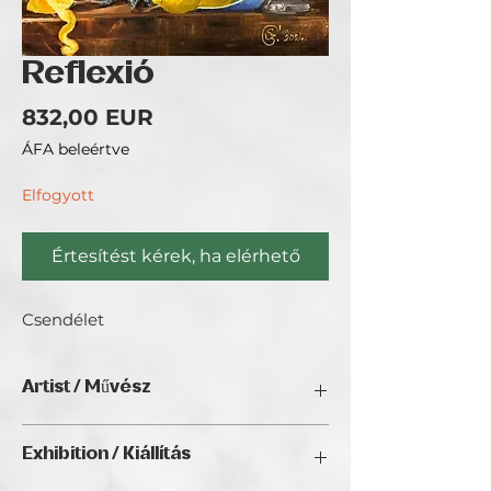
Reflexió
Ár
832,00 EUR
ÁFA beleértve
Elfogyott
Értesítést kérek, ha elérhető
Csendélet
Artist / Művész
Ida Julia Szalma - Sz. Szabó Julia.
Exhibition / Kiállítás