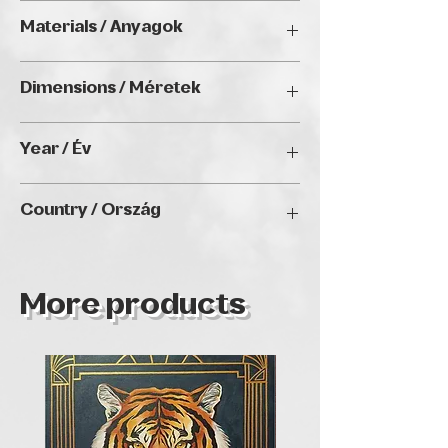
Interior Art (2025), Golden Duck Gallery,
Materials / Anyagok
Budapest
Oil on canvas, framed/ Olaj, vászon,
Dimensions / Méretek
keretezve
50 x 40 cm
Year / Év
2024
Country / Ország
Hungary
More products