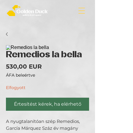
Remedios la bella
Ár
530,00 EUR
ÁFA beleértve
Elfogyott
Értesítést kérek, ha elérhető
A nyugtalanítóan szép Remedios,
García Márquez Száz év magány