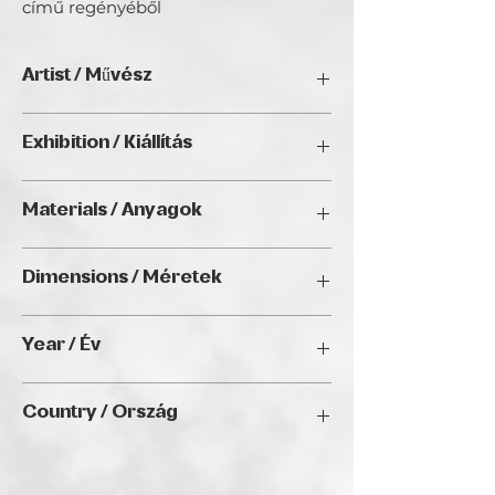
című regényéből
Artist / Művész
Kun Zoltán.
Exhibition / Kiállítás
ArtDeco II. (2025), Golden Duck Gallery,
Materials / Anyagok
Budapest
Acrylic on canvas / Akril, vászon
Dimensions / Méretek
50 x 70 cm
Year / Év
2024
Country / Ország
Hungary