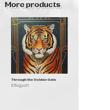
More products
Through the Golden Gate
Prayer - the symbol of 
Elfogyott
Elfogyott