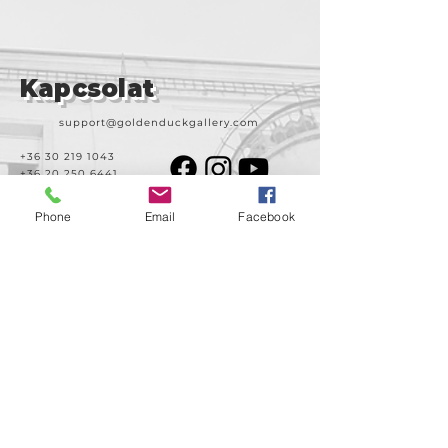
Kapcsolat
support@goldenduckgallery.com
+36 30 219 1043
+36 20 250 6441
Phone
Email
Facebook
Látogasson meg
minket!
Cím
Nyitvatartás
1092
Kedd-szombat
Budapest
14:00-19:00
Ráday utca 31/b