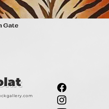
Gyorsnézet
n Gate
lat
ckgallery.com