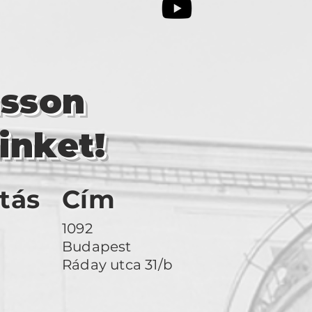
asson
inket!
tás
Cím
1092
Budapest
Ráday utca 31/b