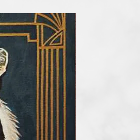
az impresszionizmus és az
 között látom magamat, de
 világ, és én is vele változom.
 vagyok a Fine Arts Capital
etnek, amely jegyzett,
lógusában is szerepelek. Több
határon túli művésztelep
evője vagyok. Alkotásaim
agán gyűjteményekben
Kanadában, Japánban,
ban,az Egyesült Államokban,
jnában.