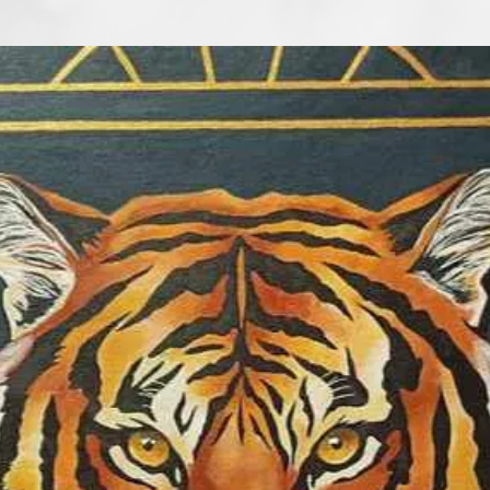
jelenleg valahol 
expresszionizmus
gyorsan változik a
A kezdeketől tagja
Művészeti Egyesül
gyűjteményes kata
magyarországi és 
rendszeres résztv
megtalálhatók m
Magyarországon, 
Ausztriában, Irán
Angliában és Ukra