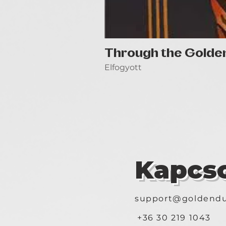
Through the Golde
Elfogyott
Kapcso
support@goldendu
+36 30 219 1043