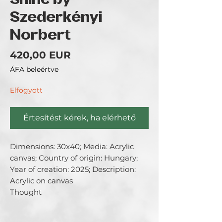
Shine by
Szederkényi
Norbert
Ár
420,00 EUR
ÁFA beleértve
Elfogyott
Értesítést kérek, ha elérhető
Dimensions: 30x40; Media: Acrylic 
canvas; Country of origin: Hungary; 
Year of creation: 2025; Description: 
Acrylic on canvas

Thought