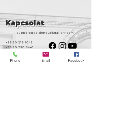
Kapcsolat
support@goldenduckgallery.com
+36 30 219 1043
+36 20 250 6441
Phone
Email
Facebook
Látogasson meg
minket!
Cím
Nyitvatartás
1092
Kedd-szombat
Budapest
14:00-19:00
Ráday utca 31/b