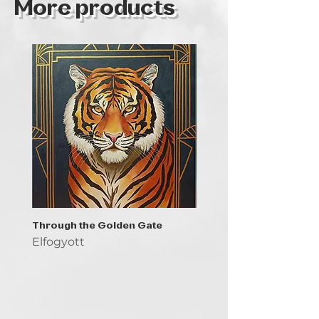
More products
Through the Golden Gate
Prayer - the symbol of 
Elfogyott
Elfogyott