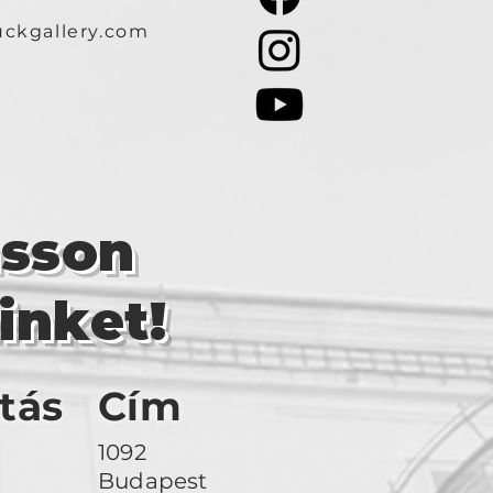
ckgallery.com
asson
inket!
tás
Cím
1092
Budapest