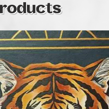
roducts