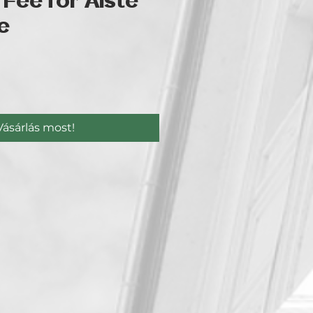
 Fee for Aiste
e
r
Vásárlás most!