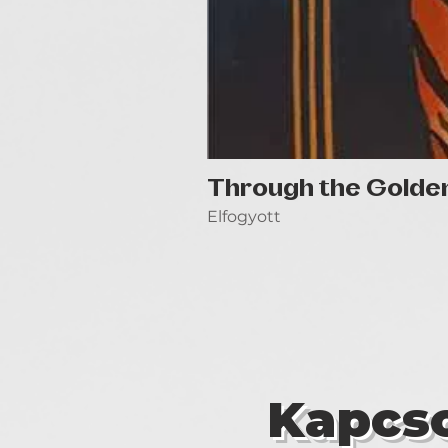
Through the Golde
Elfogyott
Kapcso