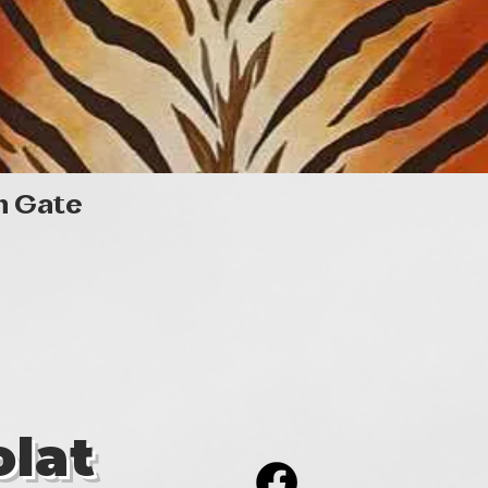
Gyorsnézet
n Gate
lat