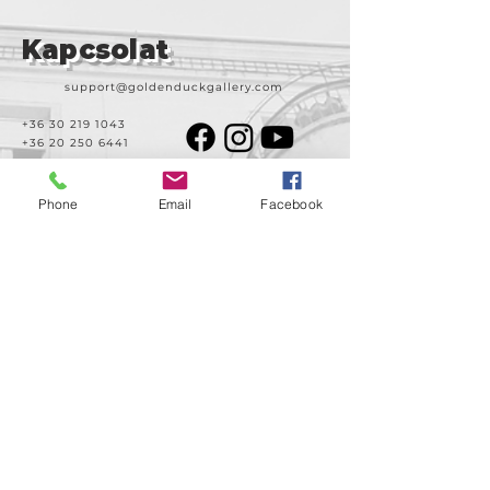
Kapcsolat
support@goldenduckgallery.com
+36 30 219 1043
+36 20 250 6441
Phone
Email
Facebook
Látogasson meg
minket!
Cím
Nyitvatartás
1092
Kedd-szombat
Budapest
14:00-19:00
Ráday utca 31/b
Legal info
Golden Duck Gallery üzemeltetője a