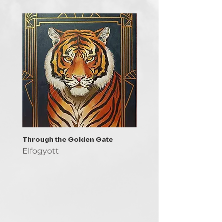
Through the Golden Gate
Prayer - the symbol of 
Elfogyott
Elfogyott