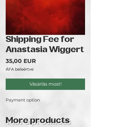
Shipping Fee for
Anastasia Wiggert
Ár
35,00 EUR
ÁFA beleértve
Vásárlás most!
Payment option
More products