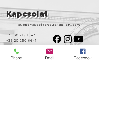
Kapcsolat
support@goldenduckgallery.com
+36 30 219 1043
+36 20 250 6441
Phone
Email
Facebook
Látogasson meg
minket!
Cím
Nyitvatartás
1092
Kedd-szombat
Budapest
14:00-19:00
Ráday utca 31/b
Legal info
Golden Duck Gallery üzemeltetője a