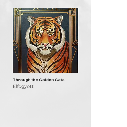
Through the Golden Gate
Prayer - the symbol of 
Elfogyott
Elfogyott