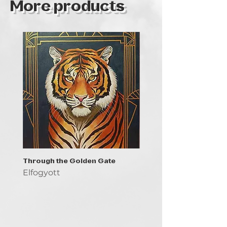
More products
Through the Golden Gate
Prayer - the symbol of 
Elfogyott
Elfogyott