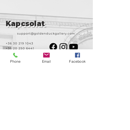
Kapcsolat
support@goldenduckgallery.com
+36 30 219 1043
+36 20 250 6441
Phone
Email
Facebook
Látogasson meg
minket!
Cím
Nyitvatartás
1092
Kedd-szombat
Budapest
14:00-19:00
Ráday utca 31/b