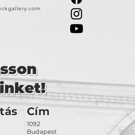
ckgallery.com
asson
inket!
tás
Cím
1092
Budapest