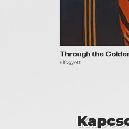
Through the Golde
Elfogyott
Kapcso