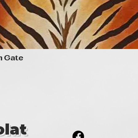
Gyorsnézet
n Gate
lat