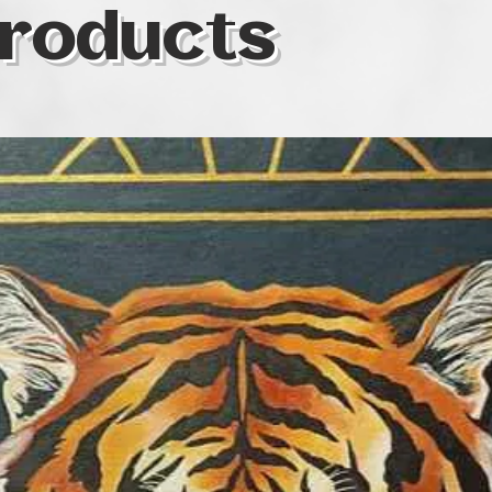
roducts