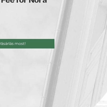
 Fee for Nora
r
Vásárlás most!