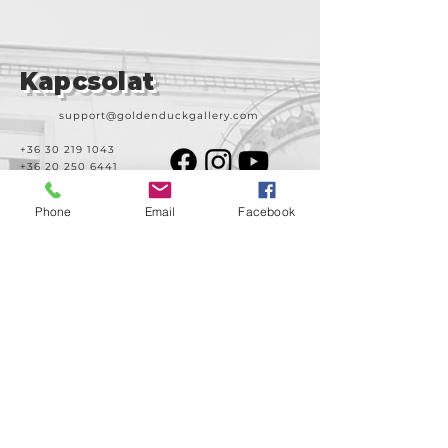
Kapcsolat
support@goldenduckgallery.com
+36 30 219 1043
+36 20 250 6441
Phone
Email
Facebook
Látogasson meg
minket!
Cím
Nyitvatartás
1092
Kedd-szombat
Budapest
14:00-19:00
Ráday utca 31/b