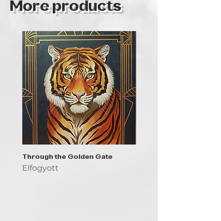
More products
Through the Golden Gate
Prayer - the symbol of 
Elfogyott
Elfogyott