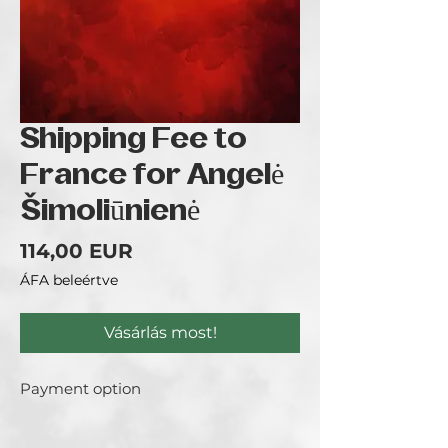
Shipping Fee to
France for Angelė
Šimoliūnienė
Ár
114,00 EUR
ÁFA beleértve
Vásárlás most!
Payment option