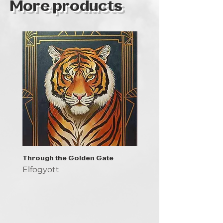
More products
Through the Golden Gate
Prayer - the symbol of 
Elfogyott
Elfogyott