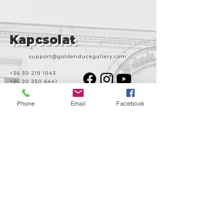
Kapcsolat
support@goldenduckgallery.com
+36 30 219 1043
+36 20 250 6441
Phone
Email
Facebook
Látogasson meg
minket!
Cím
Nyitvatartás
1092
Kedd-szombat
Budapest
14:00-19:00
Ráday utca 31/b