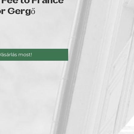
 Fee to France
or Gergő
r
Vásárlás most!