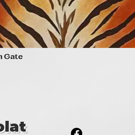
Gyorsnézet
n Gate
lat