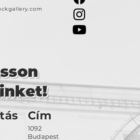
ckgallery.com
asson
inket!
tás
Cím
1092
Budapest