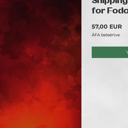
Shipping
for Fod
Á
57,00 EUR
ÁFA beleértve