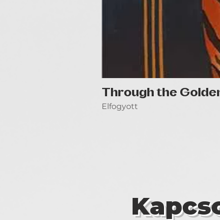
Through the Golde
Elfogyott
Kapcso