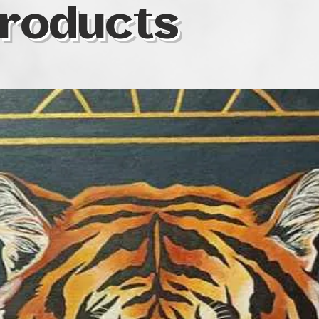
roducts