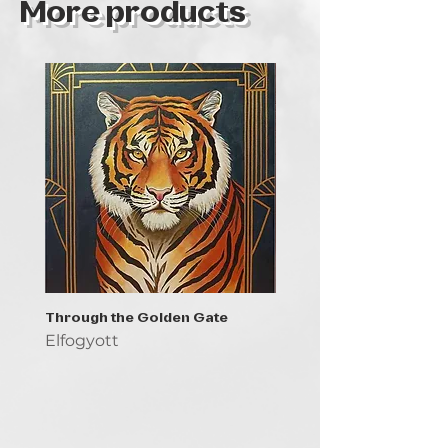
More products
Through the Golden Gate
Prayer - the symbol of 
Elfogyott
Elfogyott