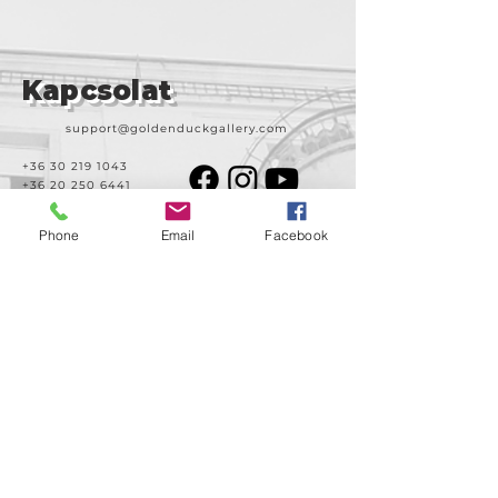
Kapcsolat
support@goldenduckgallery.com
+36 30 219 1043
+36 20 250 6441
Phone
Email
Facebook
Látogasson meg
minket!
Cím
Nyitvatartás
1092
Kedd-szombat
Budapest
14:00-19:00
Ráday utca 31/b