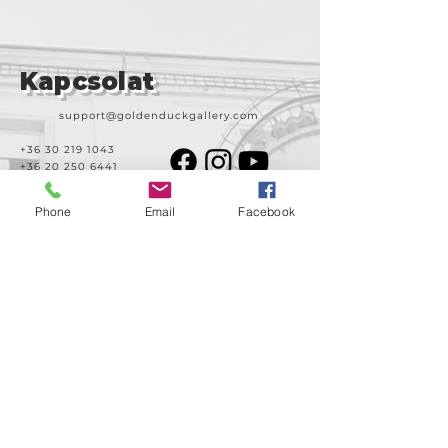
Kapcsolat
support@goldenduckgallery.com
+36 30 219 1043
+36 20 250 6441
Phone
Email
Facebook
Látogasson meg
minket!
Cím
Nyitvatartás
1092
Kedd-szombat
Budapest
14:00-19:00
Ráday utca 31/b