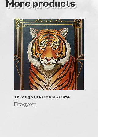
More products
Through the Golden Gate
Prayer - the symbol of 
Elfogyott
Elfogyott