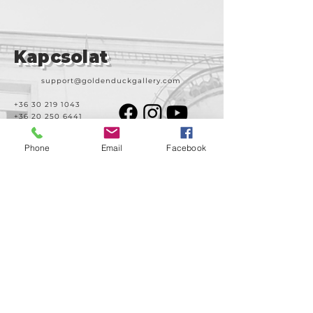
Kapcsolat
support@goldenduckgallery.com
+36 30 219 1043
+36 20 250 6441
Phone
Email
Facebook
Látogasson meg
minket!
Cím
Nyitvatartás
1092
Kedd-szombat
Budapest
14:00-19:00
Ráday utca 31/b