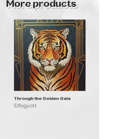
More products
Through the Golden Gate
Prayer - the symbol of 
Elfogyott
Elfogyott