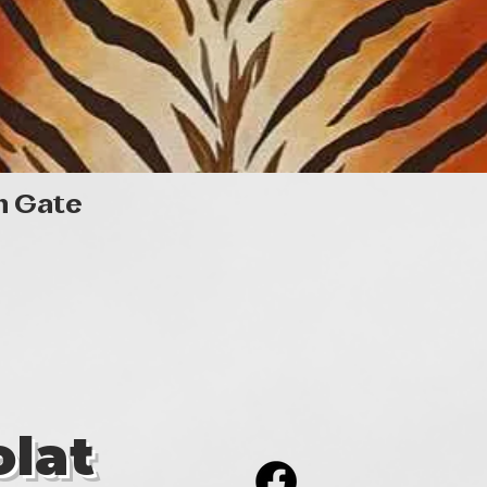
Gyorsnézet
n Gate
lat