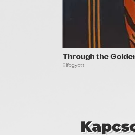
Through the Golde
Elfogyott
Kapcso