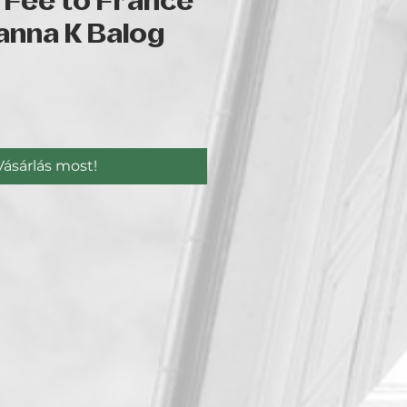
 Fee to France
anna K Balog
Ár
Vásárlás most!