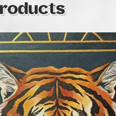
roducts