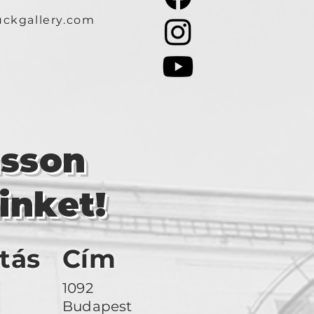
ckgallery.com
asson
inket!
tás
Cím
1092
Budapest