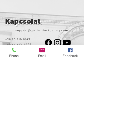
Kapcsolat
support@goldenduckgallery.com
+36 30 219 1043
+36 20 250 6441
Phone
Email
Facebook
Látogasson meg
minket!
Cím
Nyitvatartás
1092
Kedd-szombat
Budapest
14:00-19:00
Ráday utca 31/b