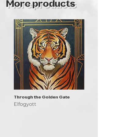
More products
Through the Golden Gate
Prayer - the symbol of 
Elfogyott
Elfogyott