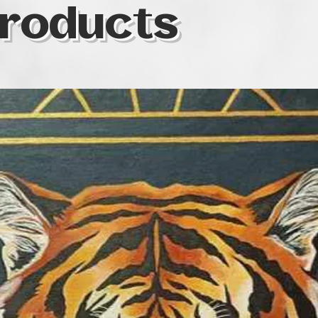
roducts