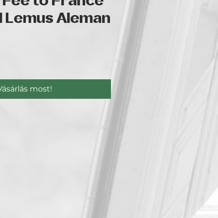
 Fee to France
el Lemus Aleman
Ár
Vásárlás most!