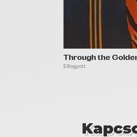
Through the Golde
Elfogyott
Kapcso