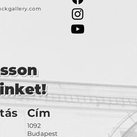
ckgallery.com
asson
inket!
tás
Cím
1092
Budapest