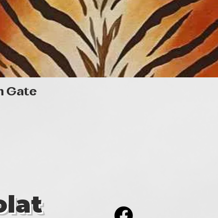
Gyorsnézet
n Gate
lat