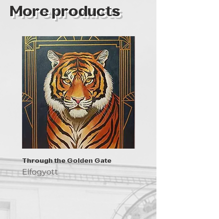
More products
Through the Golden Gate
Prayer - the symbol of 
Elfogyott
Elfogyott