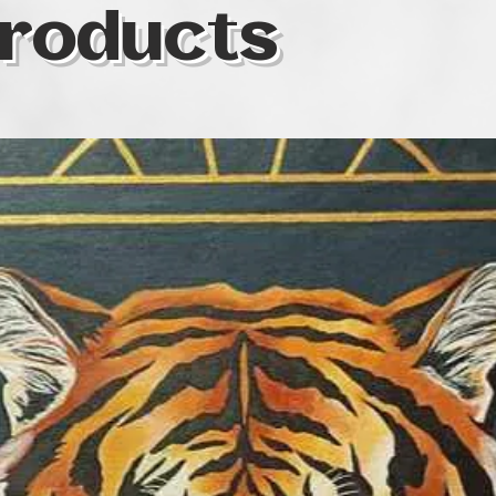
roducts