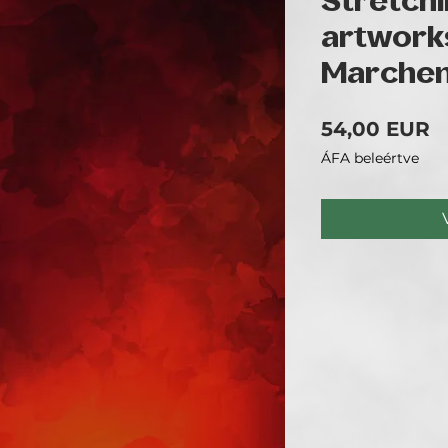
Stretchi
artwork
Marchen
Á
54,00 EUR
ÁFA beleértve