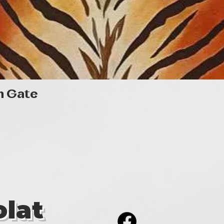
Gyorsnézet
n Gate
lat