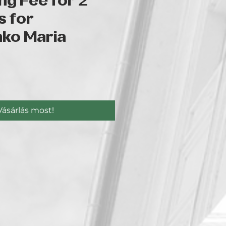
ng Fee for 2
s for
ko Maria
r
Vásárlás most!