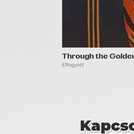
Through the Golde
Elfogyott
Kapcso