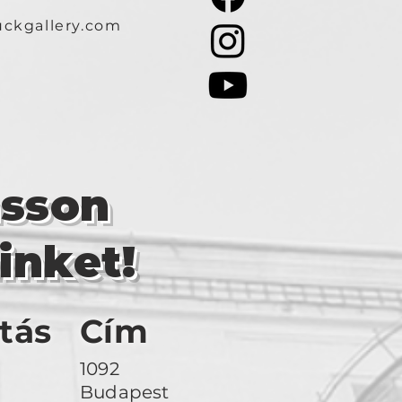
ckgallery.com
asson
inket!
tás
Cím
1092
Budapest