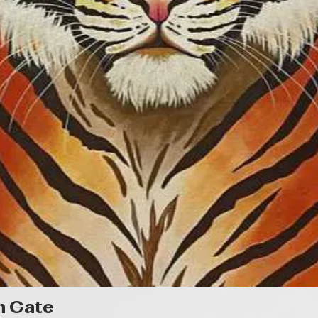
Gyorsnézet
n Gate