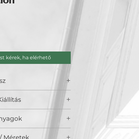
ion
Ár
st kérek, ha elérhető
sz
iállítás
), Golden Duck Gallery, Budapest
Anyagok
/ Méretek