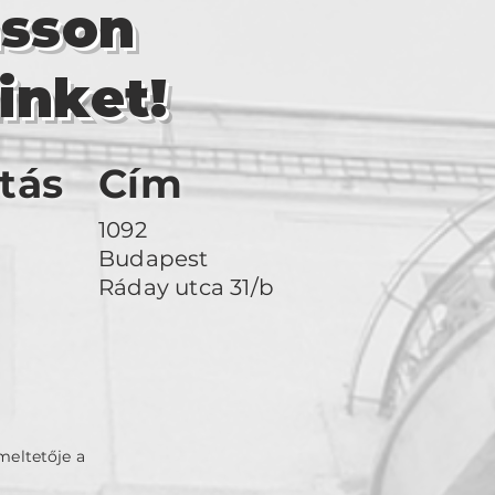
asson
inket!
tás
Cím
1092
Budapest
Ráday utca 31/b
meltetője a