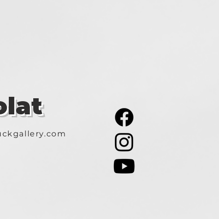
lat
ckgallery.com