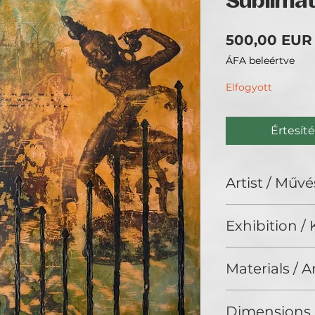
Sublimat
500,00 EUR
ÁFA beleértve
Elfogyott
Értesíté
Artist / Művé
Illaria Rez
Exhibition / K
ArtBIAS III. (2025
Materials / 
Wax / Viasz
Dimensions 