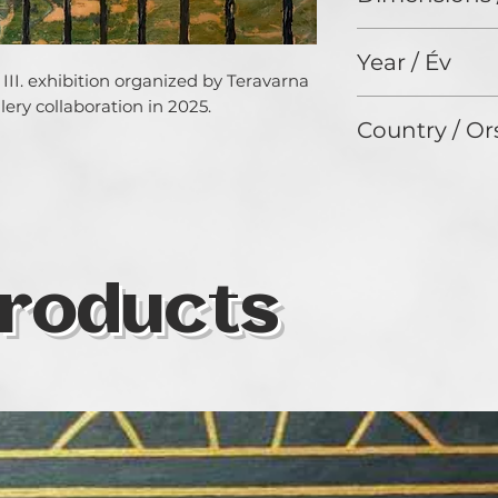
12 x 12 In
Year / Év
III. exhibition organized by Teravarna 
ery collaboration in 2025.
N/A
Country / Or
HUNGARY
roducts