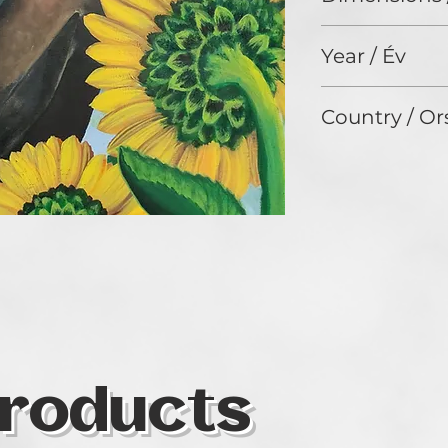
60 x 50 cm
Year / Év
2023
Country / Or
Hungary
roducts