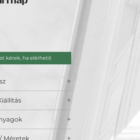
ri nap
Ár
st kérek, ha elérhető
sz
 TimeArt
iállítás
olden Duck Gallery, Budapest
Anyagok
/ Akril vásznon
/ Méretek