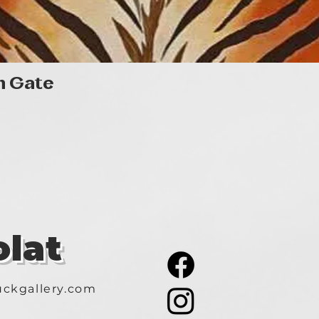
Gyorsnézet
n Gate
lat
ckgallery.com