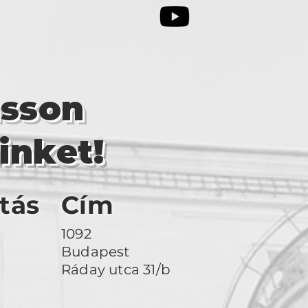
asson
inket!
tás
Cím
1092
Budapest
Ráday utca 31/b