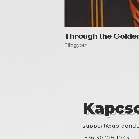
Through the Golde
Elfogyott
Kapcso
support@goldendu
+36 30 219 1043