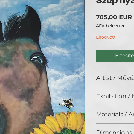
Szép nyá
705,00 EUR
ÁFA beleértve
Elfogyott
Értesíté
Artist / Művé
Bezeczki Tímea /
Exhibition / K
No Limits 2024, G
Materials / 
Acrylic on canvas 
Dimensions 