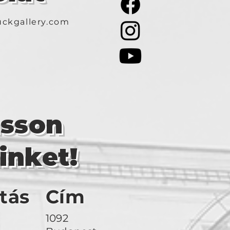
ckgallery.com
asson
inket!
tás
Cím
1092