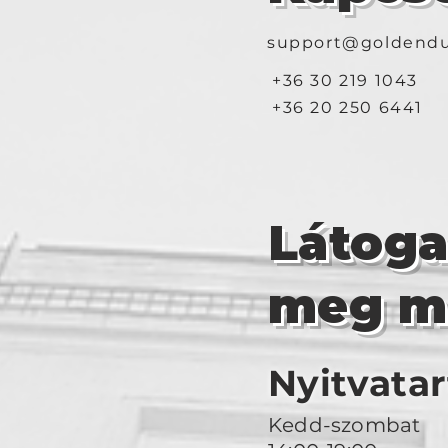
support@goldendu
+36 30 219 1043
+36 20 250 6441
Látog
meg m
Nyitvatar
Kedd-szombat