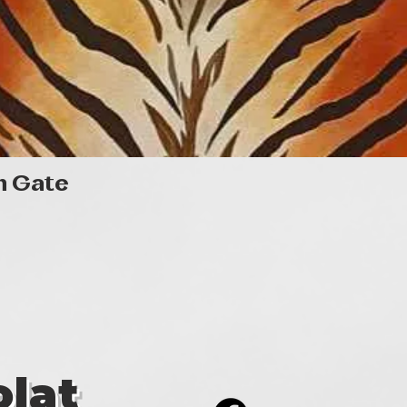
Gyorsnézet
n Gate
lat