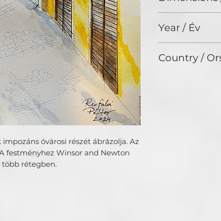
világban. Meglév
21 x 29 cm
fejlesztettem tov
Year / Év
részlet gazdag alko
ami kapcsolódik 
2024
érzéseinkhez.
Country / Or
Hungary
 impozáns óvárosi részét ábrázolja. Az
lt. A festményhez Winsor and Newton
m több rétegben.