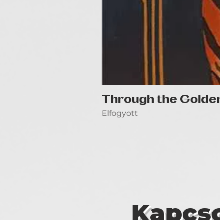
Through the Golde
Elfogyott
Kapcso