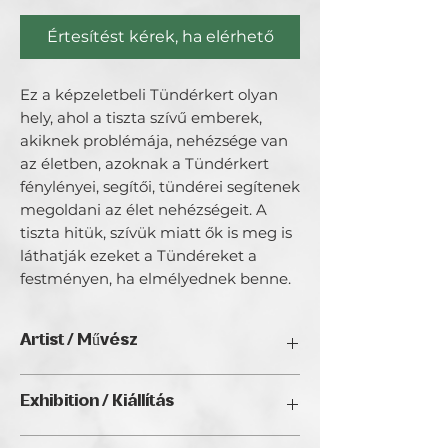
Értesítést kérek, ha elérhető
Ez a képzeletbeli Tündérkert olyan
hely, ahol a tiszta szívű emberek,
akiknek problémája, nehézsége van
az életben, azoknak a Tündérkert
fénylényei, segítői, tündérei segítenek
megoldani az élet nehézségeit. A
tiszta hitük, szívük miatt ők is meg is
láthatják ezeket a Tündéreket a
festményen, ha elmélyednek benne.
Artist / Művész
Kisbalázs Anna.
Exhibition / Kiállítás
Konduktorként (speciális
ChristmART '24, Golden Duck Gallery,
mozgásterapeuta) gyógymasszőrként,