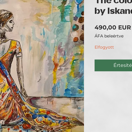
The color
by Iskan
490,00 EUR
ÁFA beleértve
Elfogyott
Értesíté