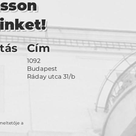
asson
inket!
tás
Cím
1092
Budapest
Ráday utca 31/b
meltetője a