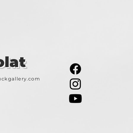
lat
ckgallery.com