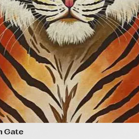
Gyorsnézet
n Gate