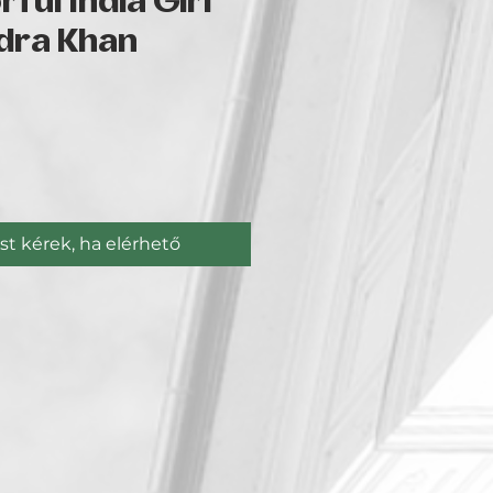
ful India Girl
dra Khan
Ár
st kérek, ha elérhető