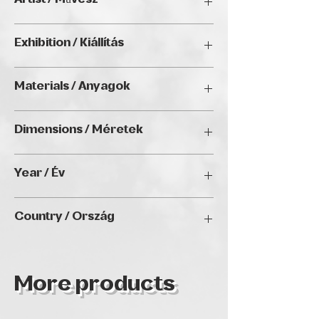
Artist / Művész
Anna Kirsanova
Exhibition / Kiállítás
ArtBIAS III. (2025), Golden Duck Gallery,
Materials / Anyagok
Budapest
Ink / Tinta
Dimensions / Méretek
43 x 58 cm
Year / Év
N/A
Country / Ország
CZECHIA
More products