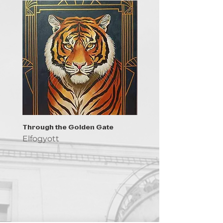
Through the Golden Gate
Prayer - the symbol of 
Elfogyott
Elfogyott